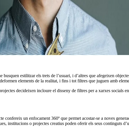
ue busquen estilitzar els trets de l’usuari, i d’altres que afegeixen obje
 deformen elements de la realitat, i fins i tot filtres que juguen amb elem
ojectes decideixen incloure el disseny de filtres per a xarxes socials en 
ecte confereix un enfocament 360º que permet acostar-se a noves generaci
ques, institucions o projectes creatius poden oferir els seus continguts 