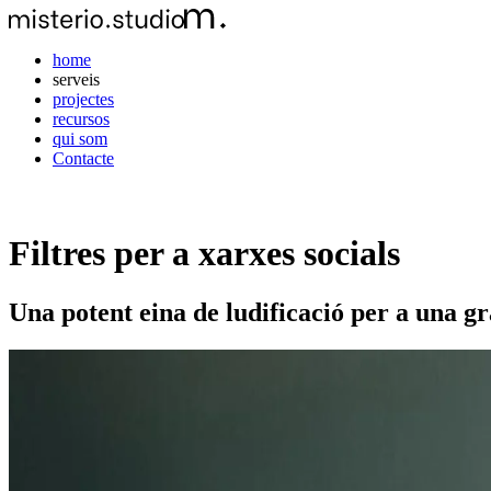
home
serveis
projectes
recursos
qui som
Contacte
Filtres per a xarxes socials
Una potent eina de ludificació per a una gr