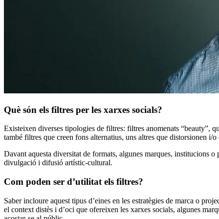
Què són els filtres per les xarxes socials?
Existeixen diverses tipologies de filtres: filtres anomenats “beauty”, q
també filtres que creen fons alternatius, uns altres que distorsionen i/o
Davant aquesta diversitat de formats, algunes marques, institucions o pr
divulgació i difusió artístic-cultural.
Com poden ser d’utilitat els filtres?
Saber incloure aquest tipus d’eines en les estratègies de marca o proj
el context distès i d’oci que ofereixen les xarxes socials, algunes mar
acostar-se al públic.