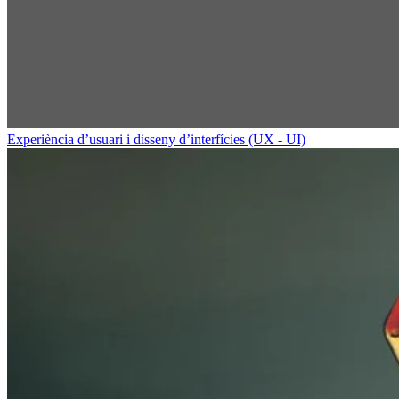
Experiència d’usuari i disseny d’interfícies (UX - UI)