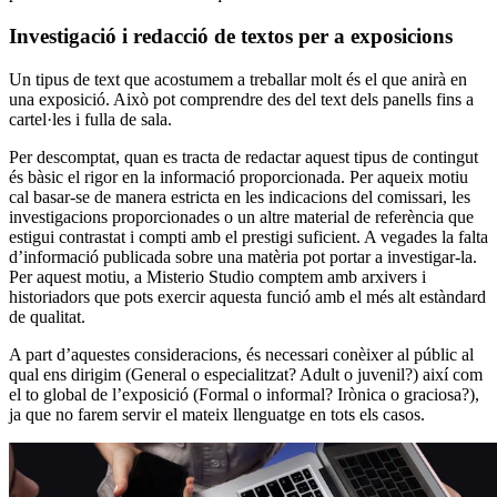
Investigació i redacció de textos per a exposicions
Un tipus de text que acostumem a treballar molt és el que anirà en
una exposició. Això pot comprendre des del text dels panells fins a
cartel·les i fulla de sala.
Per descomptat, quan es tracta de redactar aquest tipus de contingut
és bàsic el rigor en la informació proporcionada. Per aqueix motiu
cal basar-se de manera estricta en les indicacions del comissari, les
investigacions proporcionades o un altre material de referència que
estigui contrastat i compti amb el prestigi suficient. A vegades la falta
d’informació publicada sobre una matèria pot portar a investigar-la.
Per aquest motiu, a Misterio Studio comptem amb arxivers i
historiadors que pots exercir aquesta funció amb el més alt estàndard
de qualitat.
A part d’aquestes consideracions, és necessari conèixer al públic al
qual ens dirigim (General o especialitzat? Adult o juvenil?) així com
el to global de l’exposició (Formal o informal? Irònica o graciosa?),
ja que no farem servir el mateix llenguatge en tots els casos.