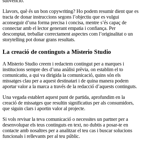
subvenció.
Llavors, què és un bon copywriting? Ho podem resumir dient que es
tracta de donar instruccions segons l’objectiu que es vulgui
aconseguir d’una forma precisa i concisa, mentre s’és capaç de
connectar amb el lector generant empatia i confiança. Per
descomptat, treballar correctament aspectes com l’originalitat o un
storytelling pot donar grans resultats.
La creació de continguts a Misterio Studio
A Misterio Studio creem i redactem contingut per a marques i
institucions sempre des d’una anàlisi prèvia, on establim el to
comunicatiu, a qui va dirigida la comunicació, quins són els
missatges clau per a aquest destinatari i de quina manera podem
aportar valor a la marca a través de la redacció d’aquests continguts.
Una vegada establert aquest punt de partida, aprofundim en la
creació de missatges que resultin significatius per als consumidors,
que siguin clars i aportin valor al projecte.
Si vols revisar la teva comunicació o necessites un partner per a
desenvolupar els teus continguts en text, no dubtis a posar-te en
contacte amb nosaltres per a analitzar el teu cas i buscar solucions
funcionals i rellevants per al teu públic.