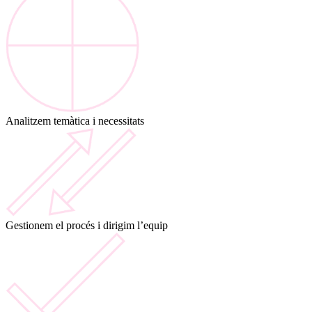
Analitzem temàtica i necessitats
Gestionem el procés i dirigim l’equip