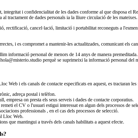
at, integritat i confidencialitat de les dades conforme al que disposa e
fa al tractament de dades personals ia la lliure circulació de les mateixes.
, rectificació, cancel·lació, limitació i portabilitat reconeguts a l'esme
correctes, i es compromet a mantenir-les actualitzades, comunicant els ca
llim informació personal de menors de 14 anys de manera premeditada. 
c
hola@misterio.studio
perquè se suprimeixi la informació personal del 
t Lloc Web i els canals de contacte especificats en aquest, es tractaran le
ònic, adreça postal i telèfon.
all, empresa on presta els seus serveis i dades de contacte corporatius.
meti el CV o l'usuari estigui interessat en algun dels processos de selec
sociacions professionals , en el cas dels processos de selecció.
al Lloc Web.
ions que mantingui a través dels canals habilitats a aquest efecte.
ls?