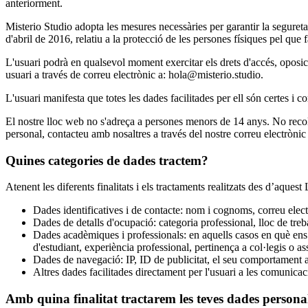
anteriorment.
Misterio Studio adopta les mesures necessàries per garantir la seguret
d'abril de 2016, relatiu a la protecció de les persones físiques pel que 
L'usuari podrà en qualsevol moment exercitar els drets d'accés, oposició
usuari a través de correu electrònic a:
hola@misterio.studio
.
L'usuari manifesta que totes les dades facilitades per ell són certes i 
El nostre lloc web no s'adreça a persones menors de 14 anys. No reco
personal, contacteu amb nosaltres a través del nostre correu electròni
Quines categories de dades tractem?
Atenent les diferents finalitats i els tractaments realitzats des d’aques
Dades identificatives i de contacte: nom i cognoms, correu electr
Dades de detalls d'ocupació: categoria professional, lloc de treb
Dades acadèmiques i professionals: en aquells casos en què ens re
d'estudiant, experiència professional, pertinença a col·legis o as
Dades de navegació: IP, ID de publicitat, el seu comportament 
Altres dades facilitades directament per l'usuari a les comunicac
Amb quina finalitat tractarem les teves dades persona