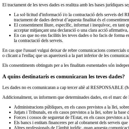
El tractament de les teves dades es realitza amb les bases jurídiques s
La sol·licitud d'informació i/o la contractació dels serveis del
tractament de dades derivat d’aquesta finalitat és el consentime
El consentiment lliure, específic, informat i inequívoc, en tant q
acceptar mitjançant una declaració o una clara acció afirmativa,
En cas que no ens facilitis les teves dades o ho facis de forma e
la contractació dels serveis.
En cas que l'usuari vulgui deixar de rebre comunicacions comercials o p
o clicant a l'enllaç que us apareixerà a la part inferior de les comunic
Els consentiments obtinguts per a les finalitats esmentades són indepen
A quins destinataris es comunicaran les teves dades?
Les dades no es comunicaran a cap tercer aliè al RESPONSABLE (Mi
Addicionalment, us informem que determinades dades, en el marc de la
Administracions públiques, en els casos previstos a la llei, sobr
Jutjats i Tribunals, en els casos previstos a la llei, sobre la bas
Forces i cossos de seguretat de l'Estat, en els casos previstos a 
Els bancs i entitats financeres per al cobrament dels serveis que 
Altres professionals de l’àmbit jurídic, quan aquesta comunicaci