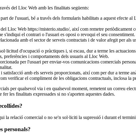
vés del Lloc Web amb les finalitats següents:
 part de l'usuari, bé a través dels formularis habilitats a aquest efecte a
vés del Lloc Web https://misterio.studio/, així com remetre periòdicamen
ue s'indiqui el contrari o l'usuari es oposi o revoqui el seu consentiment.
onada amb el sector de serveis contractats i de valor afegit per als usua
sol·licitud d'ocupació o pràctiques i, si escau, dur a terme les actuacions
és, preferències i comportaments dels usuaris al Lloc Web.
porcionada per l'usuari per enviar-vos comunicacions comercials personal
alitat.
at i satisfacció amb els serveis proporcionats, així com per dur a terme an
om verificar el compliment de les obligacions contractuals, inclosa la p
ials per qualsevol via i en qualsevol moment, remetent un correu elect
 fer les finalitats expressades si no s'aporten aquestes dades.
ecollides?
 relació comercial o no se'n sol·liciti la supressió i durant el termini p
es personals?