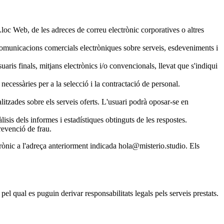
l Lloc Web, de les adreces de correu electrònic corporatives o altres
t comunicacions comercials electròniques sobre serveis, esdeveniments i
ris finals, mitjans electrònics i/o convencionals, llevat que s'indiqui
 necessàries per a la selecció i la contractació de personal.
itzades sobre els serveis oferts. L'usuari podrà oposar-se en
àlisis dels informes i estadístiques obtinguts de les respostes.
revenció de frau.
rònic a l'adreça anteriorment indicada
hola@misterio.studio
. Els
el qual es puguin derivar responsabilitats legals pels serveis prestats.