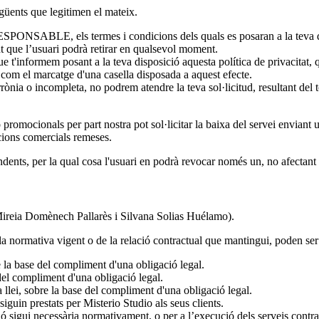
egüents que legitimen el mateix.
 RESPONSABLE, els termes i condicions dels quals es posaran a la teva d
nt que l’usuari podrà retirar en qualsevol moment.
ue t'informem posant a la teva disposició aquesta política de privacitat, 
 com el marcatge d'una casella disposada a aquest efecte.
rrònia o incompleta, no podrem atendre la teva sol·licitud, resultant del 
romocionals per part nostra pot sol·licitar la baixa del servei enviant 
acions comercials remeses.
dents, per la qual cosa l'usuari en podrà revocar només un, no afectant e
reia Domènech Pallarès i Silvana Solias Huélamo).
 normativa vigent o de la relació contractual que mantingui, poden se
e la base del compliment d'una obligació legal.
e del compliment d'una obligació legal.
la llei, sobre la base del compliment d'una obligació legal.
siguin prestats per Misterio Studio als seus clients.
ó sigui necessària normativament, o per a l’execució dels serveis contra