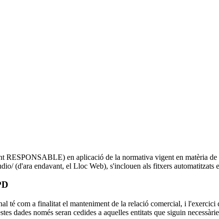
nt RESPONSABLE) en aplicació de la normativa vigent en matèria de pr
udio/ (d'ara endavant, el Lloc Web), s'inclouen als fitxers automatitzats e
GPD
al té com a finalitat el manteniment de la relació comercial, i l'exercici
s dades només seran cedides a aquelles entitats que siguin necessàries