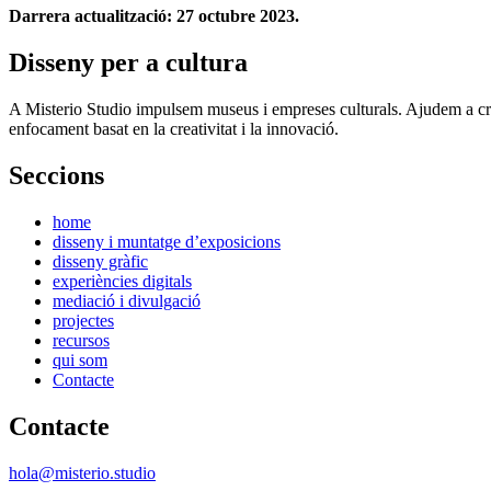
Darrera actualització: 27 octubre 2023.
Disseny per a cultura
A Misterio Studio impulsem museus i empreses culturals. Ajudem a crea
enfocament basat en la creativitat i la innovació.
Seccions
home
disseny i muntatge d’exposicions
disseny gràfic
experiències digitals
mediació i divulgació
projectes
recursos
qui som
Contacte
Contacte
hola@misterio.studio