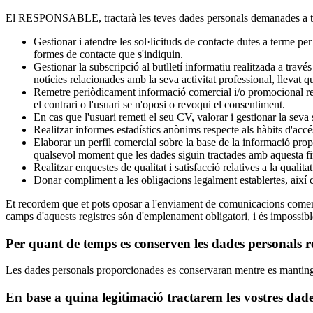
El RESPONSABLE, tractarà les teves dades personals demanades a tra
Gestionar i atendre les sol·licituds de contacte dutes a terme per
formes de contacte que s'indiquin.
Gestionar la subscripció al butlletí informatiu realitzada a tra
notícies relacionades amb la seva activitat professional, llevat q
Remetre periòdicament informació comercial i/o promocional relaci
el contrari o l'usuari se n'oposi o revoqui el consentiment.
En cas que l'usuari remeti el seu CV, valorar i gestionar la seva 
Realitzar informes estadístics anònims respecte als hàbits d'acc
Elaborar un perfil comercial sobre la base de la informació pro
qualsevol moment que les dades siguin tractades amb aquesta fin
Realitzar enquestes de qualitat i satisfacció relatives a la qualit
Donar compliment a les obligacions legalment establertes, així c
Et recordem que et pots oposar a l'enviament de comunicacions comerc
camps d'aquests registres són d'emplenament obligatori, i és impossible
Per quant de temps es conserven les dades personals r
Les dades personals proporcionades es conservaran mentre es mantingui la
En base a quina legitimació tractarem les vostres dad