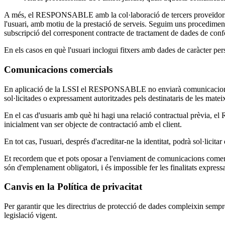
A més, el RESPONSABLE amb la col·laboració de tercers proveïdors 
l'usuari, amb motiu de la prestació de serveis. Seguim uns procediment
subscripció del corresponent contracte de tractament de dades de con
En els casos en què l'usuari inclogui fitxers amb dades de caràcter 
Comunicacions comercials
En aplicació de la LSSI el RESPONSABLE no enviarà comunicacions pub
sol·licitades o expressament autoritzades pels destinataris de les matei
En el cas d'usuaris amb què hi hagi una relació contractual prèvia, e
inicialment van ser objecte de contractació amb el client.
En tot cas, l'usuari, després d'acreditar-ne la identitat, podrà sol·licit
Et recordem que et pots oposar a l'enviament de comunicacions comerci
són d'emplenament obligatori, i és impossible fer les finalitats express
Canvis en la Política de privacitat
Per garantir que les directrius de protecció de dades compleixin sempre 
legislació vigent.