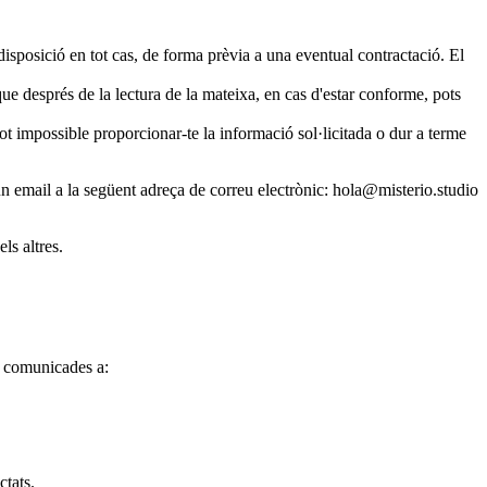
isposició en tot cas, de forma prèvia a una eventual contractació. El
que després de la lectura de la mateixa, en cas d'estar conforme, pots
tot impossible proporcionar-te la informació sol·licitada o dur a terme
un email a la següent adreça de correu electrònic:
hola@misterio.studio
ls altres.
r comunicades a:
ctats.