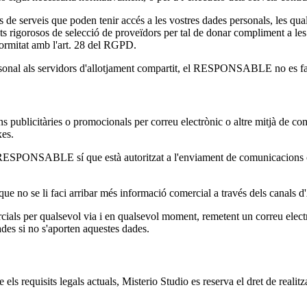
de serveis que poden tenir accés a les vostres dades personals, les 
s rigorosos de selecció de proveïdors per tal de donar compliment a les
formitat amb l'art. 28 del RGPD.
personal als servidors d'allotjament compartit, el RESPONSABLE no es fa
licitàries o promocionals per correu electrònic o altre mitjà de com
xes.
l RESPONSABLE sí que està autoritzat a l'enviament de comunicacions co
ar que no se li faci arribar més informació comercial a través dels canals d
als per qualsevol via i en qualsevol moment, remetent un correu electrò
ades si no s'aporten aquestes dades.
els requisits legals actuals, Misterio Studio es reserva el dret de reali