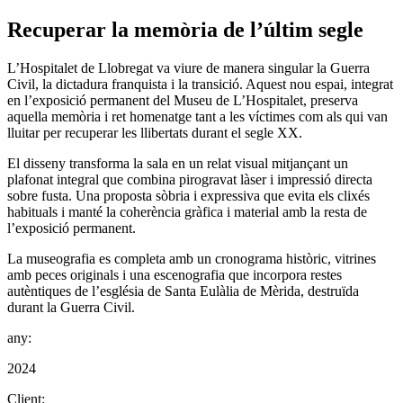
Recuperar la memòria de l’últim segle
L’Hospitalet de Llobregat va viure de manera singular la Guerra
Civil, la dictadura franquista i la transició. Aquest nou espai, integrat
en l’exposició permanent del Museu de L’Hospitalet, preserva
aquella memòria i ret homenatge tant a les víctimes com als qui van
lluitar per recuperar les llibertats durant el segle XX.
El disseny transforma la sala en un relat visual mitjançant un
plafonat integral que combina pirogravat làser i impressió directa
sobre fusta. Una proposta sòbria i expressiva que evita els clixés
habituals i manté la coherència gràfica i material amb la resta de
l’exposició permanent.
La museografia es completa amb un cronograma històric, vitrines
amb peces originals i una escenografia que incorpora restes
autèntiques de l’església de Santa Eulàlia de Mèrida, destruïda
durant la Guerra Civil.
any:
2024
Client: