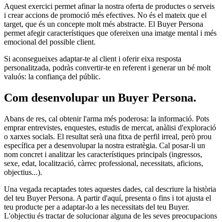
Aquest exercici permet afinar la nostra oferta de productes o serveis
i crear accions de promoció més efectives. No és el mateix que el
target, que és un concepte molt més abstracte. El Buyer Persona
permet afegir característiques que ofereixen una imatge mental i més
emocional del possible client.
Si aconsegueixes adaptar-te al client i oferir eixa resposta
personalitzada, podràs convertir-te en referent i generar un bé molt
valuós: la confiança del públic.
Com desenvolupar un Buyer Persona.
Abans de res, cal obtenir l'arma més poderosa: la informació. Pots
emprar entrevistes, enquestes, estudis de mercat, anàlisi d'exploració
o xarxes socials. El resultat serà una fitxa de perfil irreal, però prou
específica per a desenvolupar la nostra estratègia. Cal posar-li un
nom concret i analitzar les característiques principals (ingressos,
sexe, edat, localització, càrrec professional, necessitats, aficions,
objectius...).
Una vegada recaptades totes aquestes dades, cal descriure la història
del teu Buyer Persona. A partir d'aquí, presenta o fins i tot ajusta el
teu producte per a adaptar-lo a les necessitats del teu Buyer.
L'objectiu és tractar de solucionar alguna de les seves preocupacions