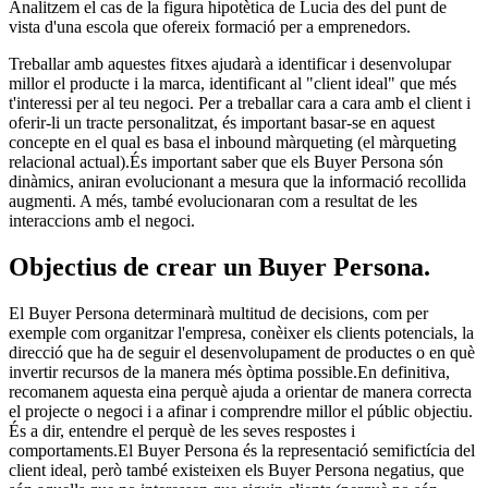
Analitzem el cas de la figura hipotètica de Lucia des del punt de
vista d'una escola que ofereix formació per a emprenedors.
Treballar amb aquestes fitxes ajudarà a identificar i desenvolupar
millor el producte i la marca, identificant al "client ideal" que més
t'interessi per al teu negoci. Per a treballar cara a cara amb el client i
oferir-li un tracte personalitzat, és important basar-se en aquest
concepte en el qual es basa el inbound màrqueting (el màrqueting
relacional actual).És important saber que els Buyer Persona són
dinàmics, aniran evolucionant a mesura que la informació recollida
augmenti. A més, també evolucionaran com a resultat de les
interaccions amb el negoci.
Objectius de crear un Buyer Persona.
El Buyer Persona determinarà multitud de decisions, com per
exemple com organitzar l'empresa, conèixer els clients potencials, la
direcció que ha de seguir el desenvolupament de productes o en què
invertir recursos de la manera més òptima possible.En definitiva,
recomanem aquesta eina perquè ajuda a orientar de manera correcta
el projecte o negoci i a afinar i comprendre millor el públic objectiu.
És a dir, entendre el perquè de les seves respostes i
comportaments.El Buyer Persona és la representació semifictícia del
client ideal, però també existeixen els Buyer Persona negatius, que