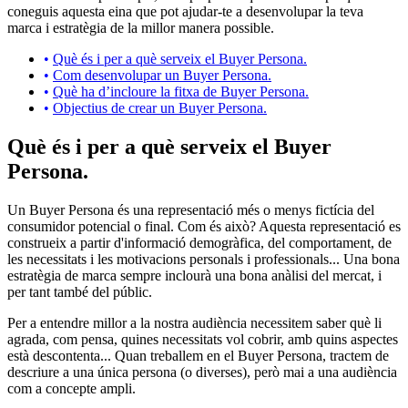
coneguis aquesta eina que pot ajudar-te a desenvolupar la teva
marca i estratègia de la millor manera possible.
Què és i per a què serveix el Buyer Persona.
Com desenvolupar un Buyer Persona.
Què ha d’incloure la fitxa de Buyer Persona.
Objectius de crear un Buyer Persona.
Què és i per a què serveix el Buyer
Persona.
Un Buyer Persona és una representació més o menys fictícia del
consumidor potencial o final. Com és això? Aquesta representació es
construeix a partir d'informació demogràfica, del comportament, de
les necessitats i les motivacions personals i professionals... Una bona
estratègia de marca sempre inclourà una bona anàlisi del mercat, i
per tant també del públic.
Per a entendre millor a la nostra audiència necessitem saber què li
agrada, com pensa, quines necessitats vol cobrir, amb quins aspectes
està descontenta... Quan treballem en el Buyer Persona, tractem de
descriure a una única persona (o diverses), però mai a una audiència
com a concepte ampli.