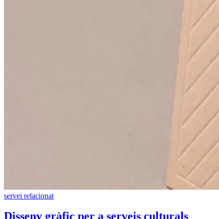
servei relacionat
Disseny gràfic per a serveis culturals