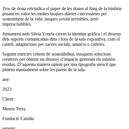
Tros de dona reivindica el paper de les dones al llarg de la història
posant en valor les moltes tasques diàries i necessàries pel
sosteniment de la vida; tasques sovint invisibles, però
imprescindibles.
Juntament amb Silvia Yruela creem la identitat gràfica i el disseny
dels suports comunicatius dins i fora de la sala expositiva, com el
cartell, adaptacions per xarxes socials, anuncis o carteles.
Seguint estrictes criteris de sostenibilitat, busquem solucions
creatives per obtenir un disseny d’impacte generant els mínims
residus. D’aquesta manera optem per una tipografia stencil que
pintem manualment sobre les parets de la sala.
any:
2023
Client:
Museu Terra
Fundació Carulla
serveis: