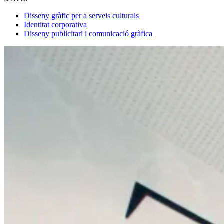
Disseny gràfic per a serveis culturals
Identitat corporativa
Disseny publicitari i comunicació gràfica