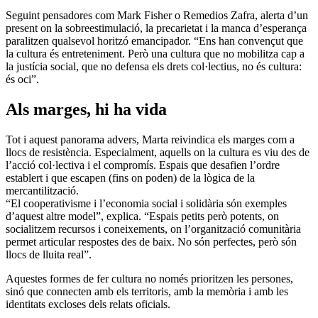
Seguint pensadores com Mark Fisher o Remedios Zafra, alerta d’un
present on la sobreestimulació, la precarietat i la manca d’esperança
paralitzen qualsevol horitzó emancipador. “Ens han convençut que
la cultura és entreteniment. Però una cultura que no mobilitza cap a
la justícia social, que no defensa els drets col·lectius, no és cultura:
és oci”.
Als marges, hi ha vida
Tot i aquest panorama advers, Marta reivindica els marges com a
llocs de resistència. Especialment, aquells on la cultura es viu des de
l’acció col·lectiva i el compromís. Espais que desafien l’ordre
establert i que escapen (fins on poden) de la lògica de la
mercantilització.
“El cooperativisme i l’economia social i solidària són exemples
d’aquest altre model”, explica. “Espais petits però potents, on
socialitzem recursos i coneixements, on l’organització comunitària
permet articular respostes des de baix. No són perfectes, però són
llocs de lluita real”.
Aquestes formes de fer cultura no només prioritzen les persones,
sinó que connecten amb els territoris, amb la memòria i amb les
identitats excloses dels relats oficials.