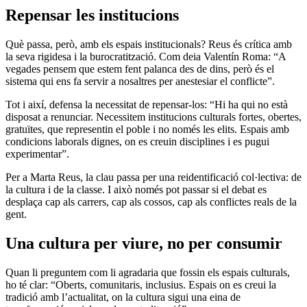
Repensar les institucions
Què passa, però, amb els espais institucionals? Reus és crítica amb
la seva rigidesa i la burocratització. Com deia Valentín Roma: “A
vegades pensem que estem fent palanca des de dins, però és el
sistema qui ens fa servir a nosaltres per anestesiar el conflicte”.
Tot i així, defensa la necessitat de repensar-los: “Hi ha qui no està
disposat a renunciar. Necessitem institucions culturals fortes, obertes,
gratuïtes, que representin el poble i no només les elits. Espais amb
condicions laborals dignes, on es creuin disciplines i es pugui
experimentar”.
Per a Marta Reus, la clau passa per una reidentificació col·lectiva: de
la cultura i de la classe. I això només pot passar si el debat es
desplaça cap als carrers, cap als cossos, cap als conflictes reals de la
gent.
Una cultura per viure, no per consumir
Quan li preguntem com li agradaria que fossin els espais culturals,
ho té clar: “Oberts, comunitaris, inclusius. Espais on es creui la
tradició amb l’actualitat, on la cultura sigui una eina de