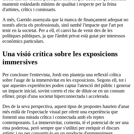
mantenir estàndards mínims de qualitat i respecte per la feina
d'artistes, crítics i comissaris.
A més, Garrido assenyala que la manca de finançament adequat no
només afecta els professionals, sinó també l'impacte que l'art pot
tenir en la societat. Per a ell, el canvi ha de venir des de les
polítiques públiques, ja que l'àmbit privat està guiat per interessos
econòmics particulars.
Una visió crítica sobre les exposicions
immersives
Per concloure l'entrevista, Jordi ens planteja una reflexió crítica
sobre l'auge de la immersivitat en les exposicions. Segons ell, tot i
que aquestes experiències poden captar l'atenció del públic i generar
un impacte inicial, sovint corren el risc de diluir-se en un consum
efímer, propi d'una societat hiperconnectada i accelerada.
Des de la seva perspectiva, aquest tipus de propostes haurien d'anar
més enllà de l'espectacle visual per oferir una experiència que
fomenti una mirada crítica i connectada amb els reptes
contemporanis. La immersivitat, comenta, té el potencial de ser una
eina poderosa, però sempre que s'utilitzi per enriquir el discurs
artístic i no per convertir-lo en un producte d'entreteniment.