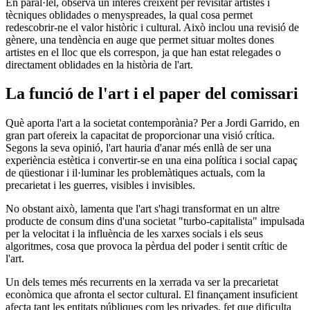
En paral·lel, observa un interès creixent per revisitar artistes i
tècniques oblidades o menyspreades, la qual cosa permet
redescobrir-ne el valor històric i cultural. Això inclou una revisió de
gènere, una tendència en auge que permet situar moltes dones
artistes en el lloc que els correspon, ja que han estat relegades o
directament oblidades en la història de l'art.
La funció de l'art i el paper del comissari
Què aporta l'art a la societat contemporània? Per a Jordi Garrido, en
gran part ofereix la capacitat de proporcionar una visió crítica.
Segons la seva opinió, l'art hauria d'anar més enllà de ser una
experiència estètica i convertir-se en una eina política i social capaç
de qüestionar i il·luminar les problemàtiques actuals, com la
precarietat i les guerres, visibles i invisibles.
No obstant això, lamenta que l'art s'hagi transformat en un altre
producte de consum dins d'una societat "turbo-capitalista" impulsada
per la velocitat i la influència de les xarxes socials i els seus
algoritmes, cosa que provoca la pèrdua del poder i sentit crític de
l'art.
Un dels temes més recurrents en la xerrada va ser la precarietat
econòmica que afronta el sector cultural. El finançament insuficient
afecta tant les entitats públiques com les privades, fet que dificulta