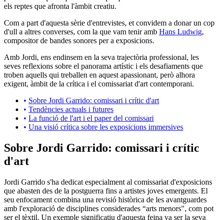
els reptes que afronta l'àmbit creatiu.
Com a part d'aquesta sèrie d'entrevistes, et convidem a donar un cop
d'ull a altres converses, com la que vam tenir amb
Hans Ludwig
,
compositor de bandes sonores per a exposicions.
Amb Jordi, ens endinsem en la seva trajectòria professional, les
seves reflexions sobre el panorama artístic i els desafiaments que
troben aquells qui treballen en aquest apassionant, però alhora
exigent, àmbit de la crítica i el comissariat d'art contemporani.
Sobre Jordi Garrido: comissari i crític d'art
Tendències actuals i futures
La funció de l'art i el paper del comissari
Una visió crítica sobre les exposicions immersives
Sobre Jordi Garrido: comissari i crític
d'art
Jordi Garrido s'ha dedicat especialment al comissariat d'exposicions
que abasten des de la postguerra fins a artistes joves emergents. El
seu enfocament combina una revisió històrica de les avantguardes
amb l'exploració de disciplines considerades “arts menors", com pot
ser el tèxtil. Un exemple significatiu d'aquesta feina va ser la seva