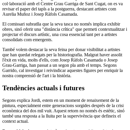
col·laboració amb el Centre Grau Garriga de Sant Cugat, on es va
revisar el paper del tapís a la postguerra, destacant artistes com
Aurelia Muñoz i Josep Ràfols Casamada.
El comissari subratlla que la seva tasca no només implica exhibir
obres, sinó oferir una "distància crítica" que permeti contextualitzar i
projectar el discurs artístic, una cosa essencial tant per a artistes
consolidats com emergents.
També volem destacar la seva feina per donar visibilitat a artistes
que han quedat relegats per la historiografia. Malgrat haver assolit
l'èxit en vida, molts d'ells, com Josep Ràfols Casamada o Josep
Grau-Garriga, han passat a un segon pla amb el temps. Segons
Garrido, cal investigar i reivindicar aquestes figures per enriquir la
nostra comprensió de l'art i la història.
Tendències actuals i futures
Segons explica Jordi, estem en un moment de renaixement de la
pintura, especialment entre generacions sorgides després de la crisi
econòmica del dos mil vuit. Aquest retorn no només és estètic, sinó
també una resposta a la lluita per la supervivència que defineix el
context actual.