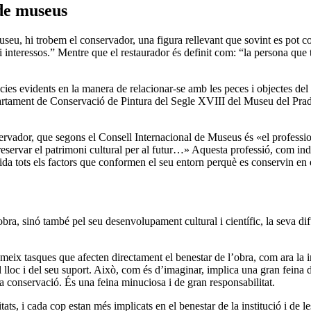
 de museus
useu, hi trobem el conservador, una figura rellevant que sovint es pot
nteressos.” Mentre que el restaurador és definit com: “la persona que té p
ies evidents en la manera de relacionar-se amb les peces i objectes del
artament de Conservació de Pintura del Segle XVIII del Museu del Pra
rvador, que segons el Consell Internacional de Museus és «el profession
 preservar el patrimoni cultural per al futur…» Aquesta professió, com 
da tots els factors que conformen el seu entorn perquè es conservin en el
, sinó també pel seu desenvolupament cultural i científic, la seva difusi
eix tasques que afecten directament el benestar de l’obra, com ara la inv
 lloc i del seu suport. Això, com és d’imaginar, implica una gran feina d
eva conservació. És una feina minuciosa i de gran responsabilitat.
ts, i cada cop estan més implicats en el benestar de la institució i de l