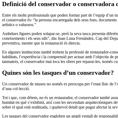
Definició del conservador o conservadora
Entre els molts professionals que poden formar part de l’equip d’un m
el conservador és: “la persona encarregada dels seus fons, documents i i
artístics o valuosos.”
Ambdues figures poden solapar-se, però la seva tasca presenta diferènc
coneixements i els seus ulls”, diu Juan Luna Fernández, Cap del Dep
preventiva, mentre que la restauració és directa.
En algunes institucions també trobem la professió de restaurador-conse
habilitats, l’experiència i la comprensió per actuar amb l’objectiu de
tanmateix, el conservador mai toca les obres per reparar-les, només cui
Quines són les tasques d’un conservador?
Un conservador de museu no només es preocupa per l’estat físic de l’obra
d’una col·lecció.
Tot i que, com dèiem, no és un restaurador, el conservador també assum
humitat en què s’exhibirà, així com les necessitats arquitectòniques del
sobre el qual està realitzada, i qualsevol detall que pugui afectar la s
Les tasques del conservador engloben un ampli ventall de responsabilita