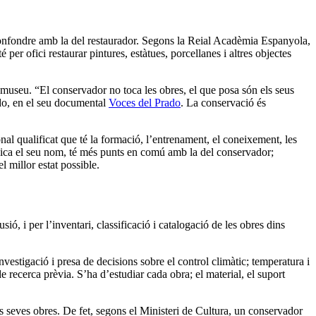
 confondre amb la del restaurador. Segons la Reial Acadèmia Espanyola,
er ofici restaurar pintures, estàtues, porcellanes i altres objectes
 museu. “El conservador no toca les obres, el que posa són els seus
do, en el seu documental
Voces del Prado
. La conservació és
al qualificat que té la formació, l’entrenament, el coneixement, les
indica el seu nom, té més punts en comú amb la del conservador;
 millor estat possible.
ó, i per l’inventari, classificació i catalogació de les obres dins
estigació i presa de decisions sobre el control climàtic; temperatura i
e recerca prèvia. S’ha d’estudiar cada obra; el material, el suport
es seves obres. De fet, segons el Ministeri de Cultura, un conservador