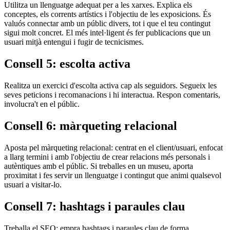
Utilitza un llenguatge adequat per a les xarxes. Explica els
conceptes, els corrents artístics i l'objectiu de les exposicions. És
valuós connectar amb un públic divers, tot i que el teu contingut
sigui molt concret. El més intel·ligent és fer publicacions que un
usuari mitjà entengui i fugir de tecnicismes.
Consell 5: escolta activa
Realitza un exercici d'escolta activa cap als seguidors. Segueix les
seves peticions i recomanacions i hi interactua. Respon comentaris,
involucra't en el públic.
Consell 6: màrqueting relacional
Aposta pel màrqueting relacional: centrat en el client/usuari, enfocat
a llarg termini i amb l'objectiu de crear relacions més personals i
autèntiques amb el públic. Si treballes en un museu, aporta
proximitat i fes servir un llenguatge i contingut que animi qualsevol
usuari a visitar-lo.
Consell 7: hashtags i paraules clau
Treballa el SEO: empra hashtags i paraules clau de forma