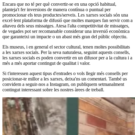
Encara que no té per què convertir-se en una opció habitual,
planteja't fer inversions de manera contínua o puntual per
promocionar els teus productes/serveis. Les xarxes socials són una
excel·lent plataforma de difusió que moltes marques fan servir com a
altaveu dels seus missatges. Atesa l'alta competitivitat de missatges,
de vegades pot ser recomanable considerar una inversió econòmica
que garanteixi un impacte o un abast més gran del públic objectiu.
Els museus, i en general el sector cultural, tenen moltes possibilitats
a les xarxes socials. Per la seva naturalesa, seguint aquests consells,
les xarxes socials es poden convertir en un difusor per a la cultura i a
més a més aportar contingut de qualitat i valor.
Si t'interessen aquest tipus d'entrades o vols llegir més consells per
posicionar-te millor a les xarxes, deixa'ns un comentari. També us
convidem a seguir-nos a Instagram, on publiquem setmanalment
contingut interessant sobre les nostres àrees de treball.