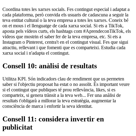
Coordina totes les xarxes socials. Fes contingut especial i adaptat a
cada plataforma, però convida els usuaris de cadascuna a seguir la
teva entitat cultural o la teva empresa a totes les xarxes. Coneix bé
on et mous i el llenguatge de cada xarxa social. Si ets a TikTok,
aposta pels vídeos curts, els hashtags com #AprendeconTikTok, els
vídeos que mostrin el saber fer de la teva empresa, etc. Si ets a
Instagram o Pinterest, centra't en el contingut visual. Fes que sigui
atractiu, rellevant i que fomenti que es comparteixi. Estudia cada
xarxa social i n'adapta el contingut.
Consell 10: anàlisi de resultats
Utilitza KPI. Són indicadors clau de rendiment que us permeten
saber si l'objectiu proposat ha estat o no assolit. És important veure
si el contingut que publiques té prou rellevància, likes, si es
comparteix, si genera trànsit a la teva web... Fer una anàlisi de
resultats t'obligarà a millorar la teva estratègia, augmentar la
consciència de marca i enfortir la seva identitat.
Consell 11: considera invertir en
publicitat