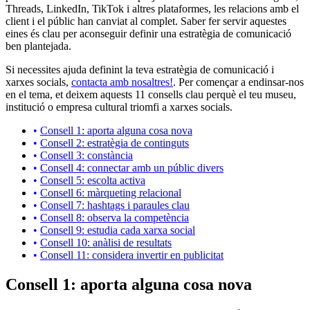
Threads, LinkedIn, TikTok i altres plataformes, les relacions amb el
client i el públic han canviat al complet. Saber fer servir aquestes
eines és clau per aconseguir definir una estratègia de comunicació
ben plantejada.
Si necessites ajuda definint la teva estratègia de comunicació i
xarxes socials,
contacta amb nosaltres!
. Per començar a endinsar-nos
en el tema, et deixem aquests 11 consells clau perquè el teu museu,
institució o empresa cultural triomfi a xarxes socials.
Consell 1: aporta alguna cosa nova
Consell 2: estratègia de continguts
Consell 3: constància
Consell 4: connectar amb un públic divers
Consell 5: escolta activa
Consell 6: màrqueting relacional
Consell 7: hashtags i paraules clau
Consell 8: observa la competència
Consell 9: estudia cada xarxa social
Consell 10: anàlisi de resultats
Consell 11: considera invertir en publicitat
Consell 1: aporta alguna cosa nova