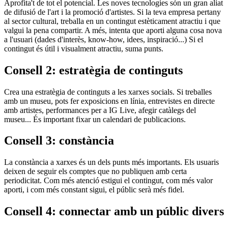
Aprofita't de tot el potencial. Les noves tecnologies són un gran aliat
de difusió de l'art i la promoció d'artistes. Si la teva empresa pertany
al sector cultural, treballa en un contingut estèticament atractiu i que
valgui la pena compartir. A més, intenta que aporti alguna cosa nova
a l'usuari (dades d'interès, know-how, idees, inspiració...) Si el
contingut és útil i visualment atractiu, suma punts.
Consell 2: estratègia de continguts
Crea una estratègia de continguts a les xarxes socials. Si treballes
amb un museu, pots fer exposicions en línia, entrevistes en directe
amb artistes, performances per a IG Live, afegir catàlegs del
museu... És important fixar un calendari de publicacions.
Consell 3: constància
La constància a xarxes és un dels punts més importants. Els usuaris
deixen de seguir els comptes que no publiquen amb certa
periodicitat. Com més atenció estigui el contingut, com més valor
aporti, i com més constant sigui, el públic serà més fidel.
Consell 4: connectar amb un públic divers