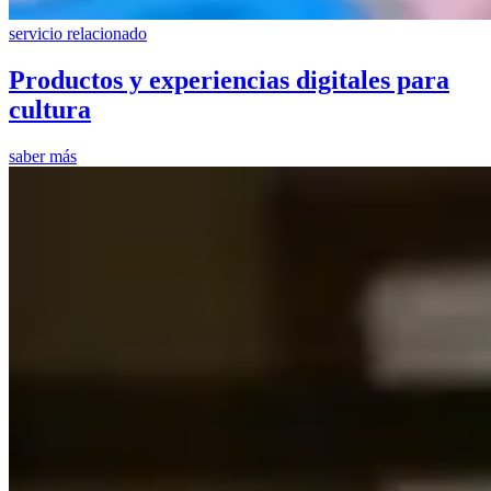
servicio relacionado
Productos y experiencias digitales para
cultura
saber más