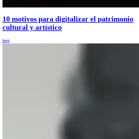
10 motivos para digitalizar el patrimonio
cultural y artístico
leer