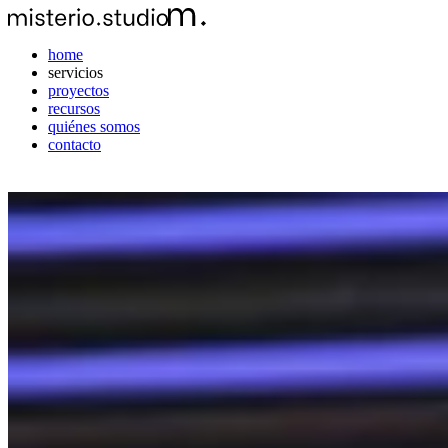
home
servicios
proyectos
recursos
quiénes somos
contacto