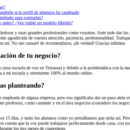
ne?
 también si tu perfil de alumnos ha cambiado
método para sortearlas?
de antes? ¿Ves viable un modelo híbrido?
edoras y unas grandes profesionales como vosotras. Ante todo dar las gra
nte agradecida de vuestra atención, paciencia, profesionalidad. Trabaja
a mí. No me cansaré de recomendaros, ¡de verdad! Gracias infinitas
ización de tu negocio?
 (una escuela de voz en Terrassa) y debido a la problemática con la masca
ma a mi escuela y orientarme 100% al mundo online.
bas planteando?
empleada de alguna empresa, pero eso significaba dar un paso atrás en
mo profesora, como cantante y en el área negocios (considero los negoc
s 15 días, y tanto los alumnos como yo pensábamos que sería así. Pero 
n cuenta que la voz puede trabajarse perfectamente desde casa, con todo
durante los tres meses de cuarentena.