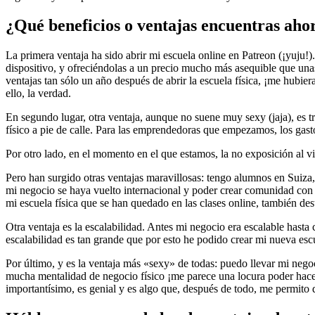
¿Qué beneficios o ventajas encuentras aho
La primera ventaja ha sido abrir mi escuela online en Patreon (¡yuju
dispositivo, y ofreciéndolas a un precio mucho más asequible que unas
ventajas tan sólo un año después de abrir la escuela física, ¡me hubie
ello, la verdad.
En segundo lugar, otra ventaja, aunque no suene muy sexy (jaja), es tra
físico a pie de calle. Para las emprendedoras que empezamos, los gas
Por otro lado, en el momento en el que estamos, la no exposición al vi
Pero han surgido otras ventajas maravillosas: tengo alumnos en Suiza,
mi negocio se haya vuelto internacional y poder crear comunidad con t
mi escuela física que se han quedado en las clases online, también des
Otra ventaja es la escalabilidad. Antes mi negocio era escalable hasta
escalabilidad es tan grande que por esto he podido crear mi nueva escu
Por último, y es la ventaja más «sexy» de todas: puedo llevar mi nego
mucha mentalidad de negocio físico ¡me parece una locura poder hacer
importantísimo, es genial y es algo que, después de todo, me permito d