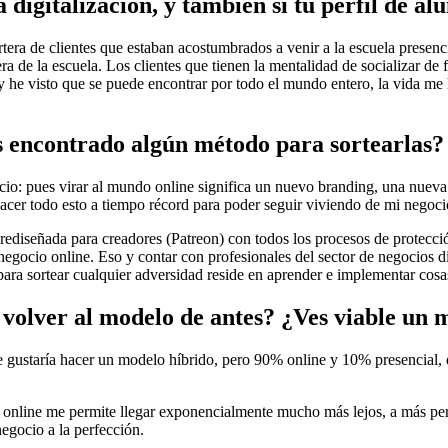
a digitalización, y también si tu perfil de 
tera de clientes que estaban acostumbrados a venir a la escuela presen
uera de la escuela. Los clientes que tienen la mentalidad de socializar d
y he visto que se puede encontrar por todo el mundo entero, la vida me
s encontrado algún método para sortearlas?
io: pues virar al mundo online significa un nuevo branding, una nueva 
hacer todo esto a tiempo récord para poder seguir viviendo de mi negoci
iseñada para creadores (Patreon) con todos los procesos de protección
negocio online. Eso y contar con profesionales del sector de negocios di
para sortear cualquier adversidad reside en aprender e implementar cosa
 volver al modelo de antes? ¿Ves viable un 
staría hacer un modelo híbrido, pero 90% online y 10% presencial, es d
ea online me permite llegar exponencialmente mucho más lejos, a más p
negocio a la perfección.