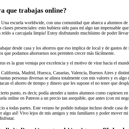
ra que trabajas online?
!). Una escuela worldwide, con una comunidad que abarca a alumnos de 
 clases presenciales: esto hubiera sido para mí algo tan impensable que
ra reído a carcajada limpia! Estoy disfrutando muchísimo de poder llevar
bajar desde casa y los ahorros que eso implica de local y de gastos de s
tos que podamos ahorrarnos nos permiten crecer más fácilmente.
rus es la gran ventaja por excelencia y el motivo de virar hacia el mund
 California, Madrid, Huesca, Canarias, Valencia, Buenos Aires y distinta
antas personas diversas se alinea totalmente con mis valores y es algo
tacan el ahorro de tiempo y dinero que les supone el no tener que despl
 cierto punto, es decir, podía atender a tantos alumnos como cupiesen en
ela online en Patreon a un precio tan asequible, que antes (con mi nego
cio a todas partes. Este verano he podido trabajar incluso desde casa d
 algo así! Vivo lejos de mis amigos y mis familiares y poder mover mi
isfrutar.