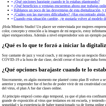
¿Qué opciones barajaste cuando te lo estabas planteando?
¿Qué beneficios o ventajas encuentras ahora que trabajas onli
Háblanos un poco de las desventajas de esta digitalización, y
¿Cuáles son las mayores dificultades? ¿Has encontrado algún 
Cuando esta situación cambie, ¿te gustaría volver al modelo 
¡Hola Misterio Studio! Un placer ser entrevistada por mujeres emprend
color, concepto y emoción a la imagen de mi negocio, estoy infinitame
súper enriquecedora. Además a nivel emprendedor sois un ejemplo par
¿Qué es lo que te forzó a iniciar la digital
Soy cantante de jazz y vocal coach, y mi negocio era un negocio físico
COVID-19 a la hora de dar clase, decidí cerrar el local que daba for
¿Qué opciones barajaste cuando te lo esta
Sinceramente, en algún momento me planteé como plan B volver a ser 
anterior y emprender fue el hecho de poder vivir de mi creatividad co
del virus, el plan A fue dar clases online.
Al principio empezó como algo temporal, ya que el plan era confinarno
grande de exposición al virus que teníamos en mi escuela, y teniendo e
seguridad y la experiencia de haber transicionado ya de forma online 