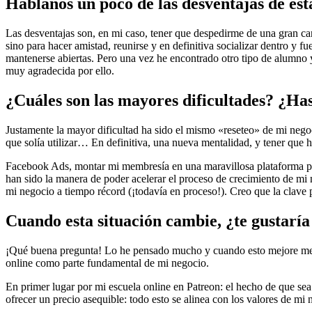
Háblanos un poco de las desventajas de est
Las desventajas son, en mi caso, tener que despedirme de una gran car
sino para hacer amistad, reunirse y en definitiva socializar dentro y f
mantenerse abiertas. Pero una vez he encontrado otro tipo de alumno 
muy agradecida por ello.
¿Cuáles son las mayores dificultades? ¿Ha
Justamente la mayor dificultad ha sido el mismo «reseteo» de mi negoc
que solía utilizar… En definitiva, una nueva mentalidad, y tener que 
Facebook Ads, montar mi membresía en una maravillosa plataforma pred
han sido la manera de poder acelerar el proceso de crecimiento de mi 
mi negocio a tiempo récord (¡todavía en proceso!). Creo que la clave 
Cuando esta situación cambie, ¿te gustaría
¡Qué buena pregunta! Lo he pensado mucho y cuando esto mejore me gu
online como parte fundamental de mi negocio.
En primer lugar por mi escuela online en Patreon: el hecho de que s
ofrecer un precio asequible: todo esto se alinea con los valores de mi 