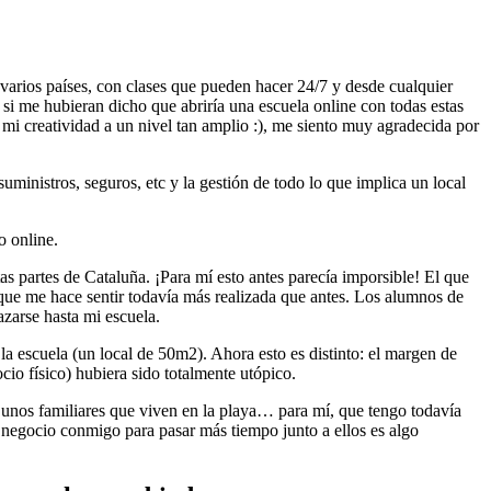
varios países, con clases que pueden hacer 24/7 y desde cualquier
 si me hubieran dicho que abriría una escuela online con todas estas
 mi creatividad a un nivel tan amplio :), me siento muy agradecida por
uministros, seguros, etc y la gestión de todo lo que implica un local
o online.
s partes de Cataluña. ¡Para mí esto antes parecía imporsible! El que
 que me hace sentir todavía más realizada que antes. Los alumnos de
azarse hasta mi escuela.
 la escuela (un local de 50m2). Ahora esto es distinto: el margen de
cio físico) hubiera sido totalmente utópico.
e unos familiares que viven en la playa… para mí, que tengo todavía
 negocio conmigo para pasar más tiempo junto a ellos es algo